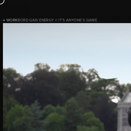
← WORK
BORD GÁIS ENERGY // IT’S ANYONE’S GAME